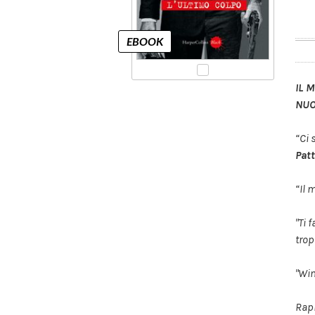
IL 
NUO
“Ci 
Pat
“Il 
"Ti 
trop
"Win
Rapi