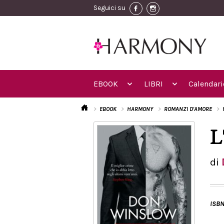
Seguici su
EBOOK
LIBRI
Calendari
EBOOK
HARMONY
ROMANZI D'AMORE
L
di
ISBN