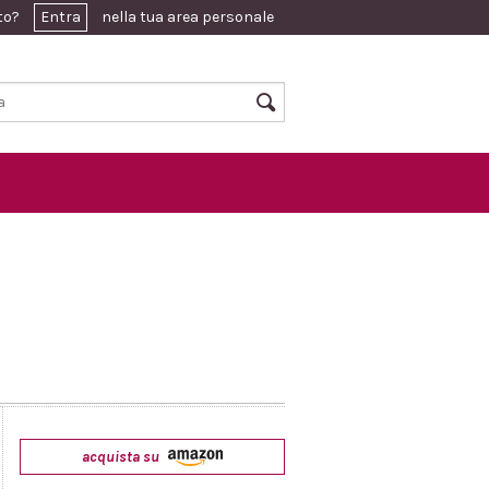
ato?
Entra
nella tua area personale
acquista su