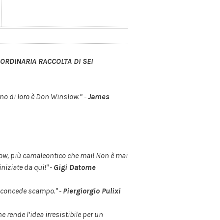
RDINARIA RACCOLTA DI SEI
Uno di loro è Don Winslow.”
-
James
nslow, più camaleontico che mai! Non è mai
niziate da qui!"
-
Gigi Datome
on concede scampo."
-
Piergiorgio Pulixi
rende l’idea irresistibile per un