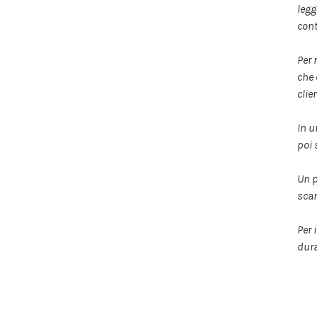
legg
con
Per 
che
clie
In u
poi 
Un p
scan
Per 
dur