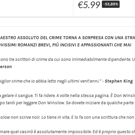
€5.99
-53,89%
MAESTRO ASSOLUTO DEL CRIME TORNA A SORPRESA CON UNA STRAO
VISSIMI ROMANZI BREVI, PIÙ INCISIVI E APPASSIONANTI CHE MAI
sono tre scrittori di crime da cui sono irrimediabilmente dipendente. 
terson
miglior crime che io abbia letto negli ultimi vent’anni.”
-
Stephen King
fa gelare il sangue. Ti fa ridere. A volte nella stessa pagina. È Don Wi
po tardi per leggere Don Winslow. Se dovete iniziare da qualche parte i
slow non scrive noir. Lo tiene in vita. E lo fa con una scrittura che n
nare quel casinò è assolutamente impossibile. Ed è proprio questo che 