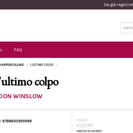
Sei già registr
o
FAQ
HARPERCOLLINS
L'ULTIMO COLPO
'ultimo colpo
DON WINSLOW
PREZZO
:
9788830595996
€12.99
PREZZO SCONTATO