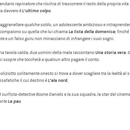
endario rapinatore che rischia di trascorrere il resto della propria vita
ta davvero è
L’ultimo colpo
.
raggranellare qualche soldo, un adolescente ambizioso e intraprendent
 compaiono su quella che lui chiama
La lista della domenica
; finché
nte e un falso guru non minacciano di infrangere i suoi sogni.
na tavola calda, due uomini della mala raccontano
Una storia vera
. 
si scopre che toccherà a qualcun altro pagare il conto.
oliziotto solitamente onesto si trova a dover scegliere tra la lealtà al 
safatiche il cui destino è
L’ala nord
.
il surfista-detective Boone Daniels e la sua squadra, la star del cinema
ante
La pau