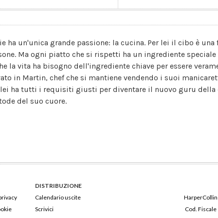
ie ha un'unica grande passione: la cucina. Per lei il cibo è una
sone. Ma ogni piatto che si rispetti ha un ingrediente speciale 
he la vita ha bisogno dell'ingrediente chiave per essere verame
vato in Martin, chef che si mantiene vendendo i suoi manicaret
 lei ha tutti i requisiti giusti per diventare il nuovo guru del
tode del suo cuore.
DISTRIBUZIONE
privacy
Calendario uscite
HarperCollins
ookie
Scrivici
Cod. Fiscale