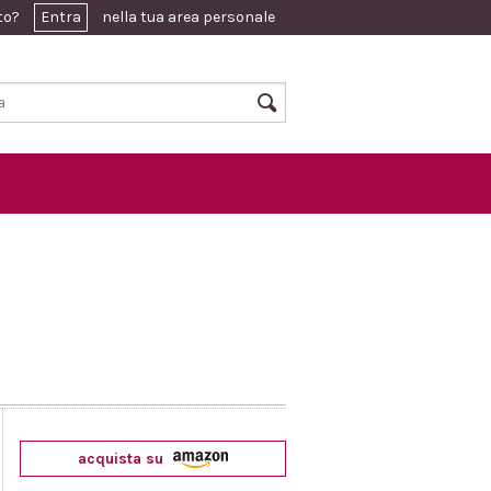
ato?
Entra
nella tua area personale
acquista su