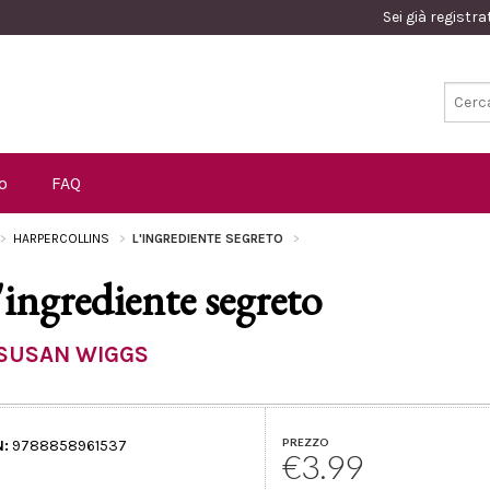
Sei già registr
o
FAQ
HARPERCOLLINS
L'INGREDIENTE SEGRETO
'ingrediente segreto
SUSAN WIGGS
PREZZO
N:
9788858961537
€3.99