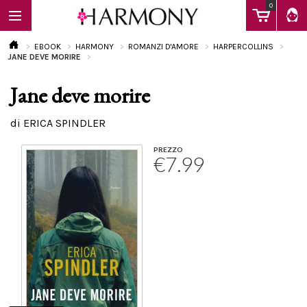
0
EBOOK
HARMONY
ROMANZI D'AMORE
HARPERCOLLINS
JANE DEVE MORIRE
Jane deve morire
EBOOK
di ERICA SPINDLER
LIBRI
PREZZO
€7.99
Calendario
FAQ