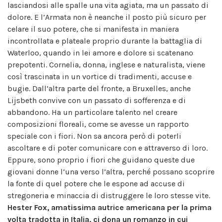
lasciandosi alle spalle una vita agiata, ma un passato di
dolore. E l’Armata non è neanche il posto più sicuro per
celare il suo potere, che si manifesta in maniera
incontrollata e plateale proprio durante la battaglia di
Waterloo, quando in lei amore e dolore si scatenano
prepotenti. Cornelia, donna, inglese e naturalista, viene
così trascinata in un vortice di tradimenti, accuse e
bugie. Dall’altra parte del fronte, a Bruxelles, anche
Lijsbeth convive con un passato di sofferenza e di
abbandono. Ha un particolare talento nel creare
composizioni floreali, come se avesse un rapporto
speciale con i fiori. Non sa ancora però di poterli
ascoltare e di poter comunicare con e attraverso di loro.
Eppure, sono proprio i fiori che guidano queste due
giovani donne l’una verso l’altra, perché possano scoprire
la fonte di quel potere che le espone ad accuse di
stregoneria e minaccia di distruggere le loro stesse vite.
Hester Fox, amatissima autrice americana per la prima
volta tradotta in Italia, ci dona un romanzo in cui