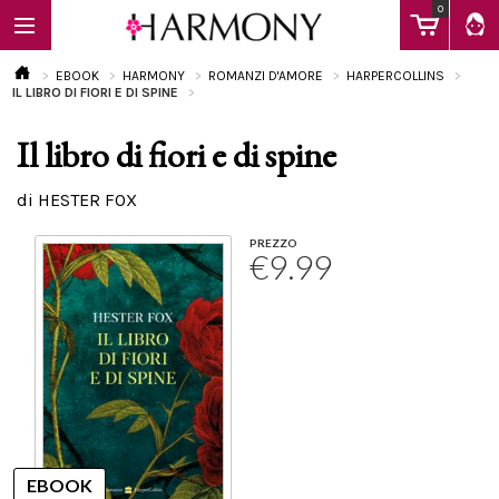
0
EBOOK
HARMONY
ROMANZI D'AMORE
HARPERCOLLINS
IL LIBRO DI FIORI E DI SPINE
Il libro di fiori e di spine
EBOOK
di HESTER FOX
LIBRI
PREZZO
€9.99
Calendario
FAQ