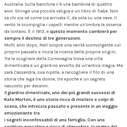
Australia. Sulla banchina c’è una bambina di quattro
anni. Stringe una piccola valigia e un libro di fiabe. Non
sa chi sia né come sia arrivata lì, da sola su una nave. Il
vento le scompiglia i capelli mentre un’ombra la osserva
da lontano. È il 1913, e
questo momento cambierà per
sempre il destino di tre generazioni
.
Molti anni dopo, Nell scopre una verità sconvolgente sul
proprio passato e inizia la ricerca delle proprie origini.
Tra le scogliere della Cornovaglia trova una villa
dimenticata e un giardino avvolto da un’antica magia. Ma
sarà Cassandra, sua nipote, a raccogliere il filo di una
storia che lega tre donne, tre epoche e un segreto
nascosto per decenni.
Il giardino dimenticato
, uno dei più grandi successi di
Kate Morton, è una storia ricca di mistero e colpi di
scena, che intreccia passato e presente in un viaggio
emozionante tra
i segreti inconfessabili di una famiglia. Con una
scrittura evocativa e ricca di atmosfera, la regina del