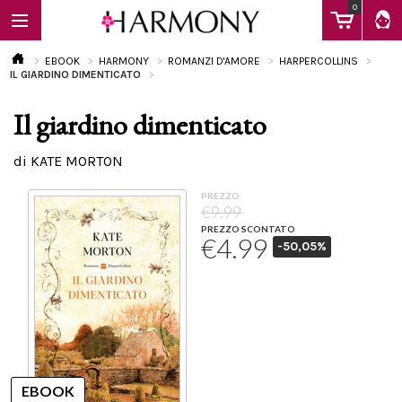
0
EBOOK
HARMONY
ROMANZI D'AMORE
HARPERCOLLINS
IL GIARDINO DIMENTICATO
Il giardino dimenticato
EBOOK
di KATE MORTON
LIBRI
PREZZO
€9.99
PREZZO SCONTATO
€4.99
-50,05%
Calendario
FAQ