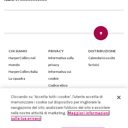
CHI SIAMO
PRIVACY
DISTRIBUZIONE
HarperCollins nel
Informativa sulla
Calendario uscite
mondo
privacy
Scrivici
HarperCollins Italia
Informativa sui
La squadra
cookie
Codice etico
Cliccando su “Accetta tutti i cookie”, l'utente accetta di
HarperCollins Italia S.p.A. Viale Monte Nero, 84 - 20135 Milano
memorizzare i cookie sul dispositivo per migliorare la
Cod. Fiscale e P.IVA 05946780151 - Capitale Sociale 258.250 €
navigazione del sito, analizzare l'utilizzo del sito e assistere
Iscritta in Milano al Registro delle imprese nr.198004 e REA nr.1051898
nelle nostre attività di marketing.
Maggiori informazioni
sulla tua privacy