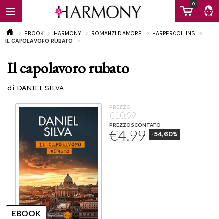
0
EBOOK
HARMONY
ROMANZI D'AMORE
HARPERCOLLINS
IL CAPOLAVORO RUBATO
Il capolavoro rubato
EBOOK
di DANIEL SILVA
LIBRI
PREZZO
€10.99
PREZZO SCONTATO
€4.99
-54,60%
Calendario
FAQ