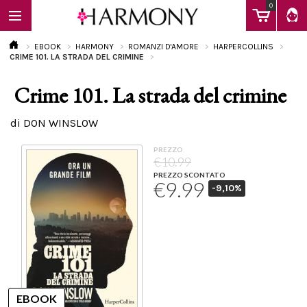
0
EBOOK
HARMONY
ROMANZI D'AMORE
HARPERCOLLINS
CRIME 101. LA STRADA DEL CRIMINE
Crime 101. La strada del crimine
EBOOK
di DON WINSLOW
LIBRI
PREZZO
€10.99
PREZZO SCONTATO
€9.99
-9,10%
Calendario
FAQ