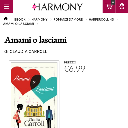
0
EBOOK
HARMONY
ROMANZI D'AMORE
HARPERCOLLINS
AMAMI O LASCIAMI
Amami o lasciami
EBOOK
di CLAUDIA CARROLL
LIBRI
PREZZO
€6.99
Calendario
FAQ