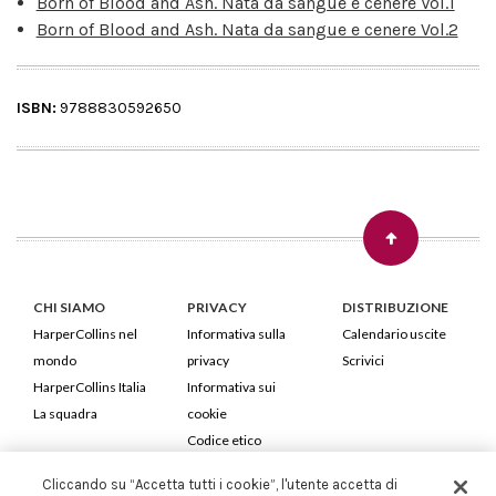
Born of Blood and Ash. Nata da sangue e cenere Vol.1
Born of Blood and Ash. Nata da sangue e cenere Vol.2
ISBN:
9788830592650
CHI SIAMO
PRIVACY
DISTRIBUZIONE
HarperCollins nel
Informativa sulla
Calendario uscite
mondo
privacy
Scrivici
HarperCollins Italia
Informativa sui
La squadra
cookie
Codice etico
Cliccando su “Accetta tutti i cookie”, l'utente accetta di
HarperCollins Italia S.p.A. Viale Monte Nero, 84 - 20135 Milano