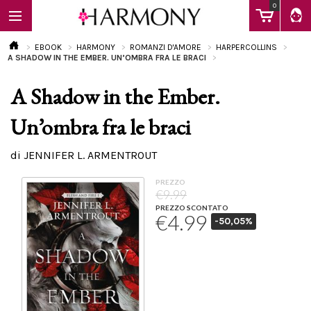
0
EBOOK
HARMONY
ROMANZI D'AMORE
HARPERCOLLINS
A SHADOW IN THE EMBER. UN’OMBRA FRA LE BRACI
A Shadow in the Ember.
EBOOK
Un’ombra fra le braci
LIBRI
di JENNIFER L. ARMENTROUT
PREZZO
Calendario
€9.99
PREZZO SCONTATO
€4.99
-50,05%
FAQ