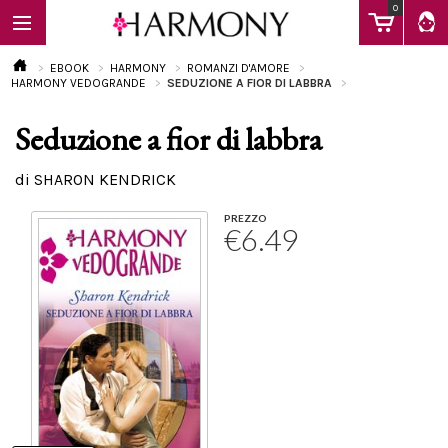
0
EBOOK
HARMONY
ROMANZI D'AMORE
HARMONY VEDOGRANDE
SEDUZIONE A FIOR DI LABBRA
Seduzione a fior di labbra
EBOOK
di SHARON KENDRICK
LIBRI
PREZZO
€6.49
Calendario
FAQ