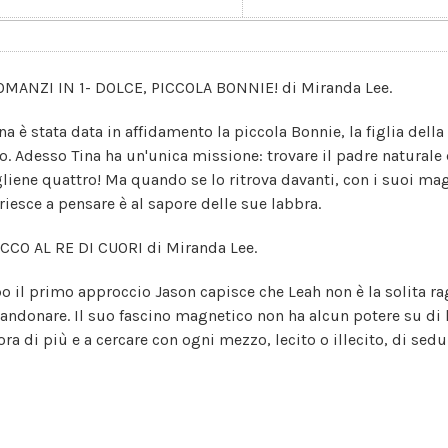
OMANZI IN 1- DOLCE, PICCOLA BONNIE! di Miranda Lee.
ina è stata data in affidamento la piccola Bonnie, la figlia de
o. Adesso Tina ha un'unica missione: trovare il padre naturale 
gliene quattro! Ma quando se lo ritrova davanti, con i suoi magn
 riesce a pensare è al sapore delle sue labbra.
CCO AL RE DI CUORI di Miranda Lee.
o il primo approccio Jason capisce che Leah non è la solita ra
andonare. Il suo fascino magnetico non ha alcun potere su di l
ra di più e a cercare con ogni mezzo, lecito o illecito, di sedu