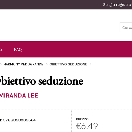
Sei già registr
o
FAQ
HARMONY VEDOGRANDE
OBIETTIVO SEDUZIONE
biettivo seduzione
MIRANDA LEE
PREZZO
N:
9788858905364
€6.49