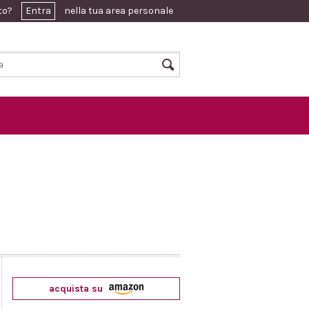
ato?
Entra
nella tua area personale
acquista su