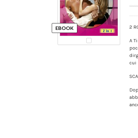
2 R
A T
poc
dir
cui
SCA
Dop
abb
anco