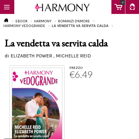
0
EBOOK
HARMONY
ROMANZI D'AMORE
HARMONY VEDOGRANDE
LA VENDETTA VA SERVITA CALDA
La vendetta va servita calda
EBOOK
di ELIZABETH POWER , MICHELLE REID
LIBRI
PREZZO
€6.49
Calendario
FAQ