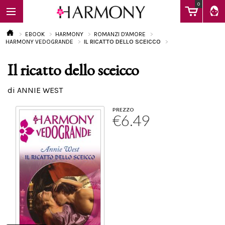
0
EBOOK
HARMONY
ROMANZI D'AMORE
HARMONY VEDOGRANDE
IL RICATTO DELLO SCEICCO
Il ricatto dello sceicco
EBOOK
di ANNIE WEST
LIBRI
PREZZO
€6.49
Calendario
FAQ