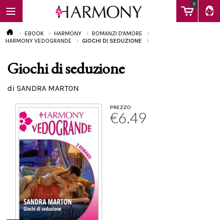
0
EBOOK
HARMONY
ROMANZI D'AMORE
HARMONY VEDOGRANDE
GIOCHI DI SEDUZIONE
Giochi di seduzione
EBOOK
di SANDRA MARTON
LIBRI
PREZZO
€6.49
Calendario
FAQ