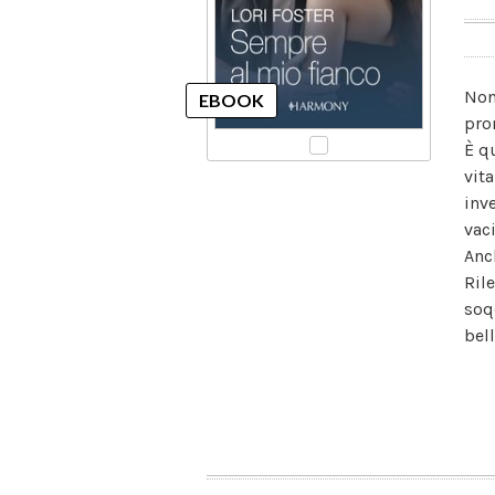
Non
pro
È q
vita
inv
vaci
Anc
Ril
soq
bell