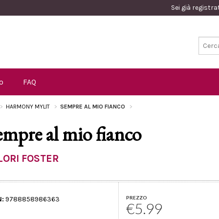
Sei già registr
o
FAQ
HARMONY MYLIT
SEMPRE AL MIO FIANCO
empre al mio fianco
LORI FOSTER
PREZZO
N:
9788858986363
€5.99