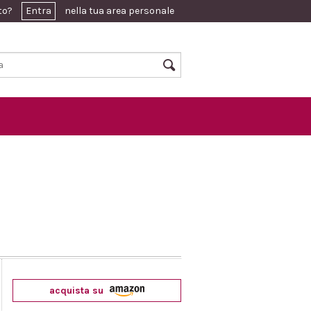
ato?
Entra
nella tua area personale
acquista su