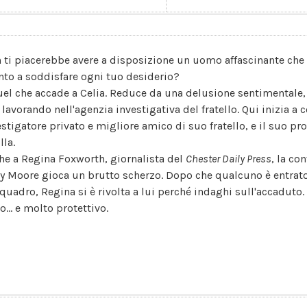
 ti piacerebbe avere a disposizione un uomo affascinante che 
nto a soddisfare ogni tuo desiderio?
uel che accade a Celia. Reduce da una delusione sentimentale
 lavorando nell'agenzia investigativa del fratello. Qui inizia a
estigatore privato e migliore amico di suo fratello, e il suo p
lla.
he a Regina Foxworth, giornalista del
Chester Daily Press
, la co
ey Moore gioca un brutto scherzo. Dopo che qualcuno è entrato
quadro, Regina si è rivolta a lui perché indaghi sull'accaduto. 
o... e molto protettivo.