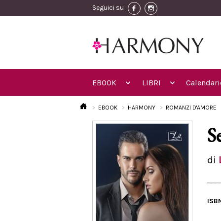
Seguici su
EBOOK
LIBRI
Calendari
EBOOK
HARMONY
ROMANZI D'AMORE
S
di
ISB