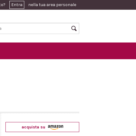
ato?
Entra
nella tua area personale
acquista su