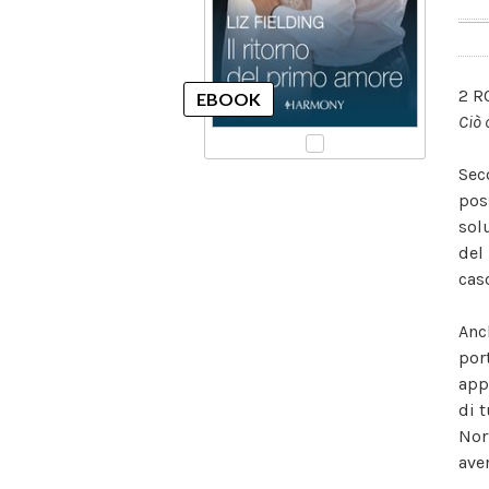
2 R
Ciò 
Sec
pos
sol
del 
cas
Anc
por
app
di 
Nor
ave