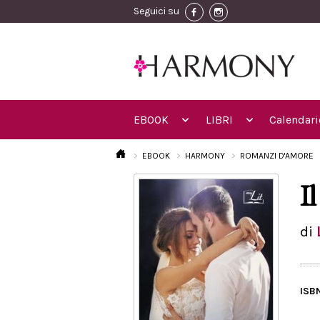
Seguici su
EBOOK
LIBRI
Calendari
EBOOK
HARMONY
ROMANZI D'AMORE
I
di
ISB