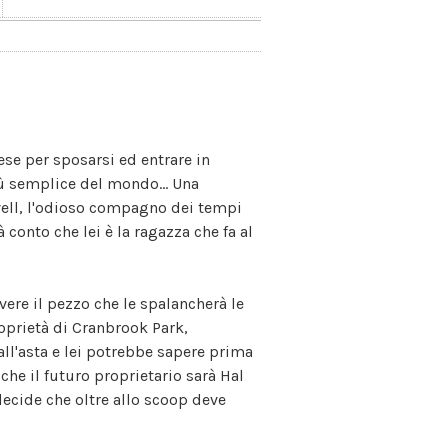
se per sposarsi ed entrare in
iù semplice del mondo... Una
vell, l'odioso compagno dei tempi
 conto che lei è la ragazza che fa al
ivere il pezzo che le spalancherà le
roprietà di Cranbrook Park,
all'asta e lei potrebbe sapere prima
che il futuro proprietario sarà Hal
 decide che oltre allo scoop deve