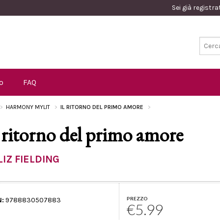
Sei già registr
o
FAQ
HARMONY MYLIT
IL RITORNO DEL PRIMO AMORE
l ritorno del primo amore
LIZ FIELDING
PREZZO
N:
9788830507883
€5.99