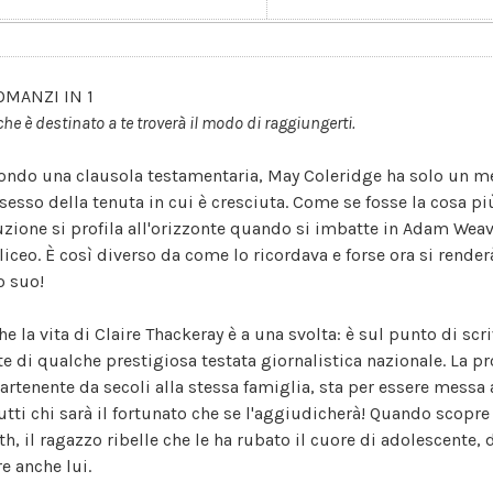
OMANZI IN 1
che è destinato a te troverà il modo di raggiungerti.
ondo una clausola testamentaria, May Coleridge ha solo un me
sesso della tenuta in cui è cresciuta. Come se fosse la cosa p
uzione si profila all'orizzonte quando si imbatte in Adam Wea
liceo. È così diverso da come lo ricordava e forse ora si renderà
o suo!
he la vita di Claire Thackeray è a una svolta: è sul punto di scr
te di qualche prestigiosa testata giornalistica nazionale. La p
artenente da secoli alla stessa famiglia, sta per essere messa 
tutti chi sarà il fortunato che se l'aggiudicherà! Quando scopre 
th, il ragazzo ribelle che le ha rubato il cuore di adolescente,
re anche lui.