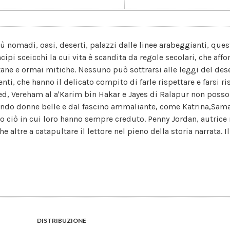
bù nomadi, oasi, deserti, palazzi dalle linee arabeggianti, ques
ncipi sceicchi la cui vita è scandita da regole secolari, che aff
tane e ormai mitiche. Nessuno può sottrarsi alle leggi del d
enti, che hanno il delicato compito di farle rispettare e farsi
ed, Vereham al a'Karim bin Hakar e Jayes di Ralapur non poss
ndo donne belle e dal fascino ammaliante, come Katrina,Sam
to ciò in cui loro hanno sempre creduto. Penny Jordan, autric
e altre a catapultare il lettore nel pieno della storia narrata. Il
DISTRIBUZIONE