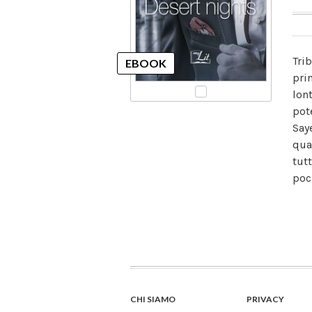
Tri
pri
lon
pot
Say
qua
tut
poch
CHI SIAMO
PRIVACY