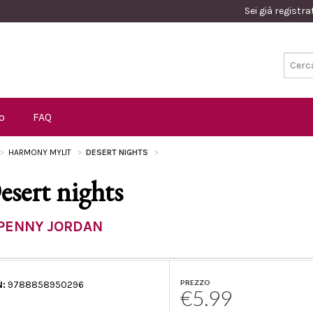
Sei già registr
o
FAQ
HARMONY MYLIT
DESERT NIGHTS
esert nights
PENNY JORDAN
PREZZO
N:
9788858950296
€5.99