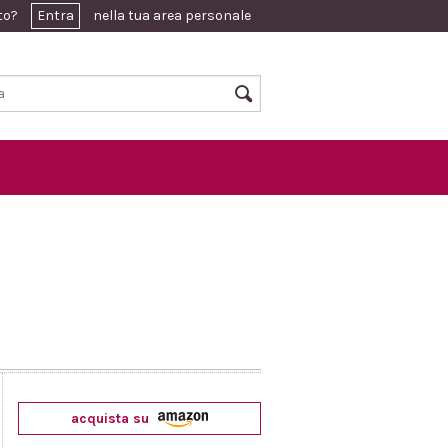
ato?
Entra
nella tua area personale
acquista su