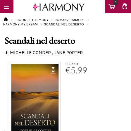
0
EBOOK
HARMONY
ROMANZI D'AMORE
HARMONY MY DREAM
SCANDALI NEL DESERTO
Scandali nel deserto
EBOOK
di MICHELLE CONDER , JANE PORTER
LIBRI
PREZZO
€5.99
Calendario
FAQ