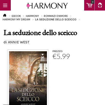
0
EBOOK
HARMONY
ROMANZI D'AMORE
HARMONY MY DREAM
LA SEDUZIONE DELLO SCEICCO
La seduzione dello sceicco
EBOOK
di ANNIE WEST
LIBRI
PREZZO
€5.99
Calendario
FAQ