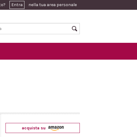
ato?
Entra
nella tua area personale
acquista su