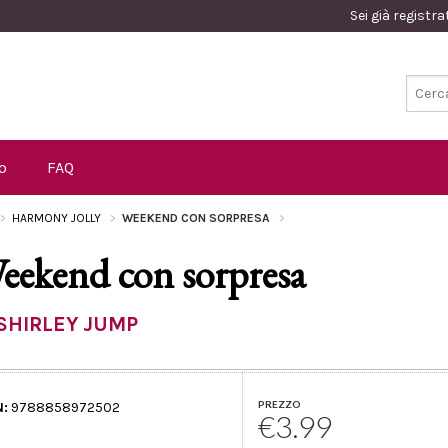
Sei già registr
o
FAQ
HARMONY JOLLY
WEEKEND CON SORPRESA
eekend con sorpresa
SHIRLEY JUMP
PREZZO
N:
9788858972502
€3.99