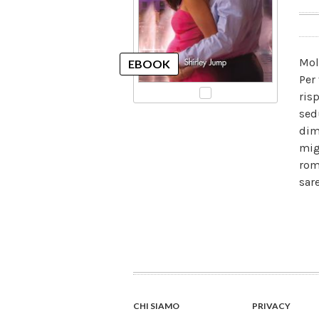
Mol
Per
ris
sed
dim
mig
rom
sar
CHI SIAMO
PRIVACY