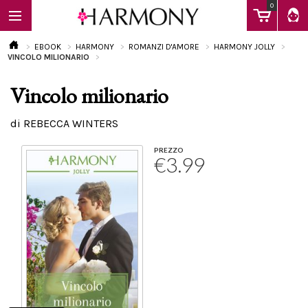
0
EBOOK
HARMONY
ROMANZI D'AMORE
HARMONY JOLLY
VINCOLO MILIONARIO
Vincolo milionario
EBOOK
di REBECCA WINTERS
LIBRI
PREZZO
€3.99
Calendario
FAQ