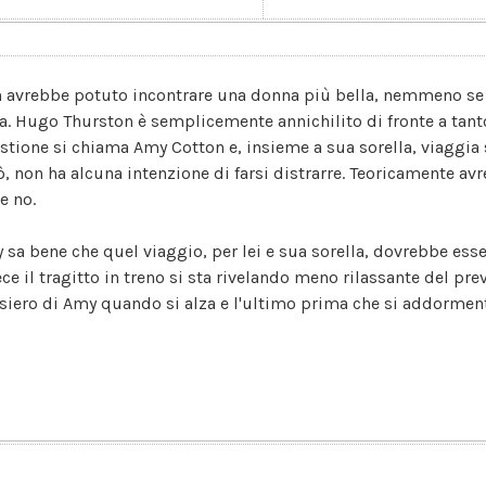
 avrebbe potuto incontrare una donna più bella, nemmeno se l'a
ra. Hugo Thurston è semplicemente annichilito di fronte a tanto
stione si chiama Amy Cotton e, insieme a sua sorella, viaggia 
ò, non ha alcuna intenzione di farsi distrarre. Teoricamente av
e no.
 sa bene che quel viaggio, per lei e sua sorella, dovrebbe esse
ece il tragitto in treno si sta rivelando meno rilassante del pr
siero di Amy quando si alza e l'ultimo prima che si addorment