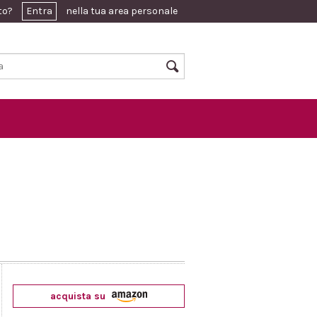
ato?
Entra
nella tua area personale
acquista su