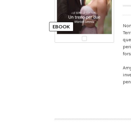
Non
Ter
que
per
fors
Amy
inv
pen