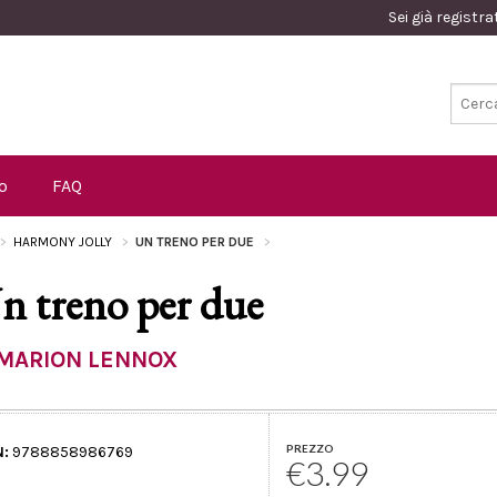
Sei già registr
o
FAQ
HARMONY JOLLY
UN TRENO PER DUE
n treno per due
MARION LENNOX
PREZZO
N:
9788858986769
€3.99