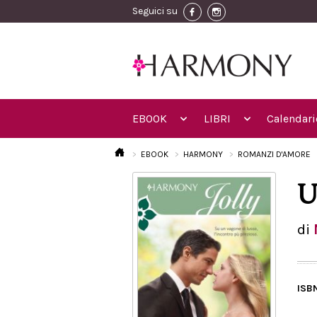
Seguici su
EBOOK
LIBRI
Calendari
EBOOK
HARMONY
ROMANZI D'AMORE
U
di
ISB