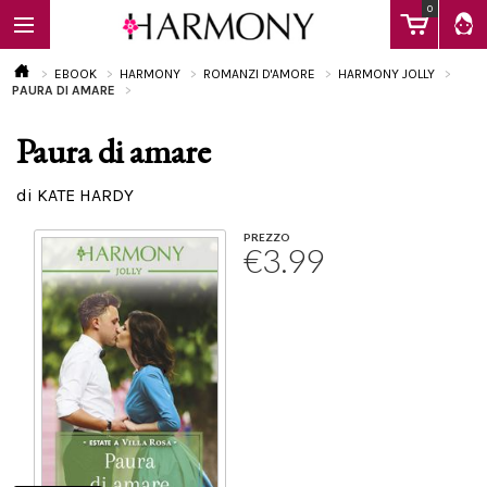
0
EBOOK
HARMONY
ROMANZI D'AMORE
HARMONY JOLLY
PAURA DI AMARE
Paura di amare
EBOOK
di KATE HARDY
LIBRI
PREZZO
€3.99
Calendario
FAQ