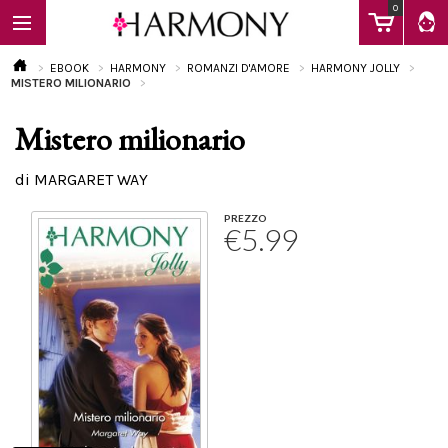
0
EBOOK
HARMONY
ROMANZI D'AMORE
HARMONY JOLLY
MISTERO MILIONARIO
Mistero milionario
EBOOK
di MARGARET WAY
LIBRI
PREZZO
€5.99
Calendario
FAQ