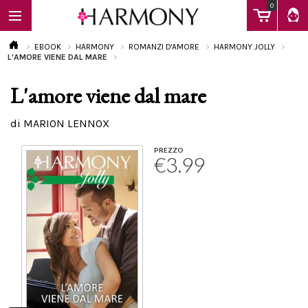
0
EBOOK
HARMONY
ROMANZI D'AMORE
HARMONY JOLLY
L'AMORE VIENE DAL MARE
L'amore viene dal mare
EBOOK
di MARION LENNOX
LIBRI
PREZZO
€3.99
Calendario
FAQ