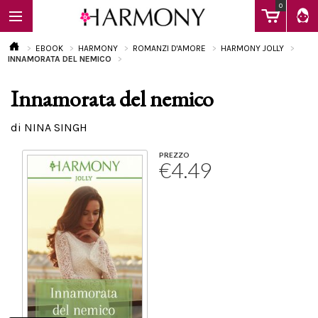
0
EBOOK
HARMONY
ROMANZI D'AMORE
HARMONY JOLLY
INNAMORATA DEL NEMICO
Innamorata del nemico
EBOOK
di NINA SINGH
LIBRI
PREZZO
€4.49
Calendario
FAQ