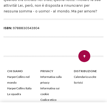
attività! Lei, però, non è disposta a rinunciarvi per
nessuna somma - o uomo! - al mondo. Ma per amore?
ISBN:
9788830543904
CHI SIAMO
PRIVACY
DISTRIBUZIONE
HarperCollins nel
Informativa sulla
Calendario uscite
mondo
privacy
Scrivici
HarperCollins Italia
Informativa sui
La squadra
cookie
Codice etico