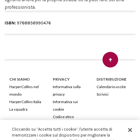
professionista.
ISBN:
9788858990476
CHI SIAMO
PRIVACY
DISTRIBUZIONE
HarperCollins nel
Informativa sulla
Calendario uscite
mondo
privacy
Scrivici
HarperCollins Italia
Informativa sui
La squadra
cookie
Codice etico
Cliccando su “Accetta tutti i cookie”, l'utente accetta di
HarperCollins Italia S.p.A. Viale Monte Nero, 84 - 20135 Milano
memorizzare i cookie sul dispositivo per migliorare la
Cod. Fiscale e P.IVA 05946780151 - Capitale Sociale 258.250 €