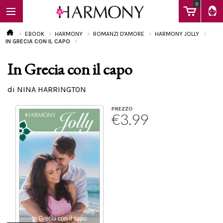
0
EBOOK
HARMONY
ROMANZI D'AMORE
HARMONY JOLLY
IN GRECIA CON IL CAPO
In Grecia con il capo
EBOOK
di NINA HARRINGTON
LIBRI
PREZZO
€3.99
Calendario
FAQ