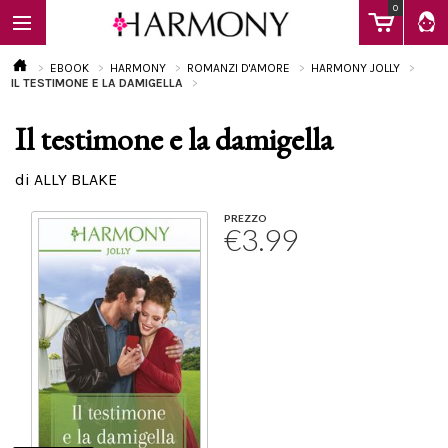
0
EBOOK
HARMONY
ROMANZI D'AMORE
HARMONY JOLLY
IL TESTIMONE E LA DAMIGELLA
Il testimone e la damigella
EBOOK
di ALLY BLAKE
LIBRI
PREZZO
€3.99
Calendario
FAQ