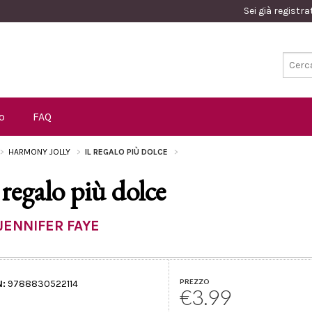
Sei già registr
o
FAQ
HARMONY JOLLY
IL REGALO PIÙ DOLCE
l regalo più dolce
JENNIFER FAYE
PREZZO
N:
9788830522114
€3.99