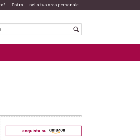
ato?
Entra
nella tua area personale
acquista su