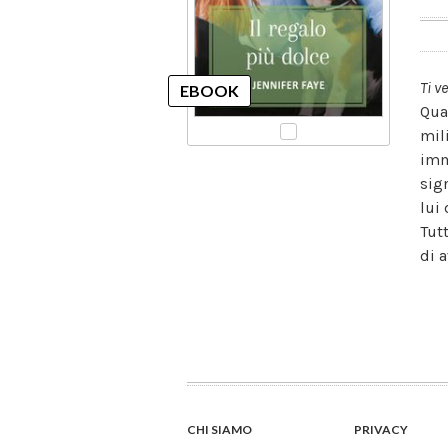
Ti v
Qua
mil
imm
sig
lui
Tut
di a
CHI SIAMO
PRIVACY