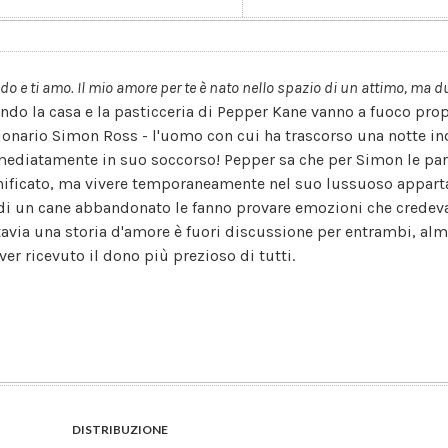
edo e ti amo. Il mio amore per te è nato nello spazio di un attimo, ma du
ndo la casa e la pasticceria di Pepper Kane vanno a fuoco prop
ionario Simon Ross - l'uomo con cui ha trascorso una notte in
ediatamente in suo soccorso! Pepper sa che per Simon le pa
nificato, ma vivere temporaneamente nel suo lussuoso appart
 di un cane abbandonato le fanno provare emozioni che credeva
tavia una storia d'amore è fuori discussione per entrambi, al
ver ricevuto il dono più prezioso di tutti.
DISTRIBUZIONE