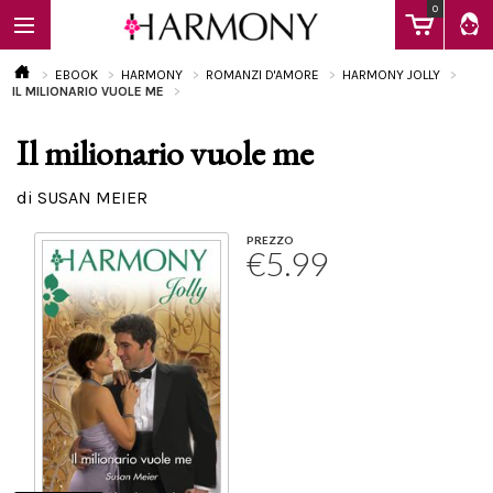
0
EBOOK
HARMONY
ROMANZI D'AMORE
HARMONY JOLLY
IL MILIONARIO VUOLE ME
Il milionario vuole me
EBOOK
di SUSAN MEIER
LIBRI
PREZZO
€5.99
Calendario
FAQ