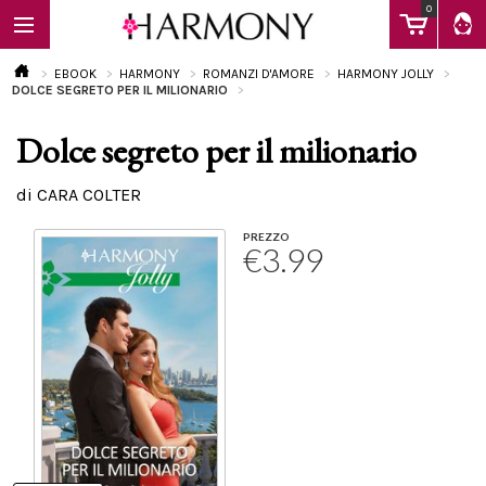
0
EBOOK
HARMONY
ROMANZI D'AMORE
HARMONY JOLLY
DOLCE SEGRETO PER IL MILIONARIO
Dolce segreto per il milionario
EBOOK
di CARA COLTER
LIBRI
PREZZO
€3.99
Calendario
FAQ