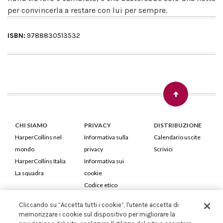
per convincerla a restare con lui per sempre.
ISBN:
9788830513532
CHI SIAMO
PRIVACY
DISTRIBUZIONE
HarperCollins nel
Informativa sulla
Calendario uscite
mondo
privacy
Scrivici
HarperCollins Italia
Informativa sui
La squadra
cookie
Codice etico
Cliccando su “Accetta tutti i cookie”, l'utente accetta di
HarperCollins Italia S.p.A. Viale Monte Nero, 84 - 20135 Milano
memorizzare i cookie sul dispositivo per migliorare la
Cod. Fiscale e P.IVA 05946780151 - Capitale Sociale 258.250 €