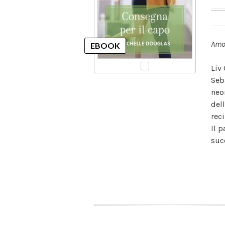
Amor
Liv
Seba
neo
del
rec
Il 
suc