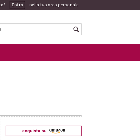
ato?
Entra
nella tua area personale
acquista su