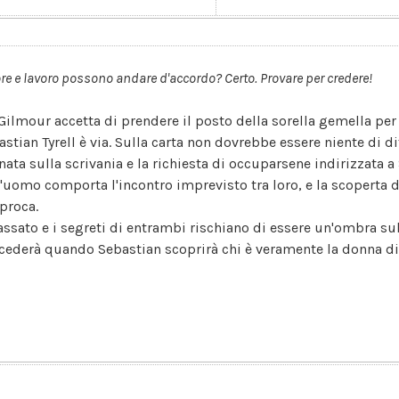
e e lavoro possono andare d'accordo? Certo. Provare per credere!
 Gilmour accetta di prendere il posto della sorella gemella pe
stian Tyrell è via. Sulla carta non dovrebbe essere niente di di
nata sulla scrivania e la richiesta di occuparsene indirizzata a 
l'uomo comporta l'incontro imprevisto tra loro, e la scoperta di
iproca.
passato e i segreti di entrambi rischiano di essere un'ombra s
cederà quando Sebastian scoprirà chi è veramente la donna di