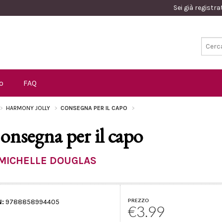
Sei già registr
o
FAQ
HARMONY JOLLY
CONSEGNA PER IL CAPO
onsegna per il capo
MICHELLE DOUGLAS
PREZZO
N:
9788858994405
€3.99