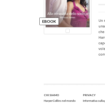
Un 
una
che
Har
cap
vol
con
CHI SIAMO
PRIVACY
HarperCollins nel mondo
Informativa sulla 