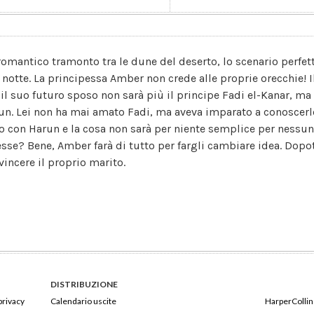
romantico tramonto tra le dune del deserto, lo scenario perfet
 notte. La principessa Amber non crede alle proprie orecchie!
 il suo futuro sposo non sarà più il principe Fadi el-Kanar, ma 
un. Lei non ha mai amato Fadi, ma aveva imparato a conoscerlo
o con Harun e la cosa non sarà per niente semplice per nessuno
esse? Bene, Amber farà di tutto per fargli cambiare idea. Do
vincere il proprio marito.
DISTRIBUZIONE
privacy
Calendario uscite
HarperCollins