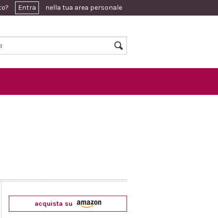
ato?
Entra
nella tua area personale
acquista su