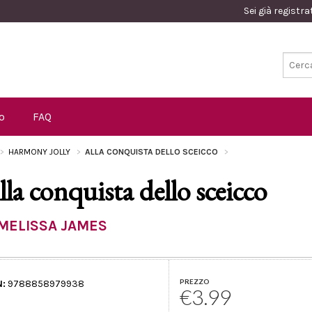
Sei già registr
o
FAQ
HARMONY JOLLY
ALLA CONQUISTA DELLO SCEICCO
lla conquista dello sceicco
MELISSA JAMES
PREZZO
N:
9788858979938
€3.99