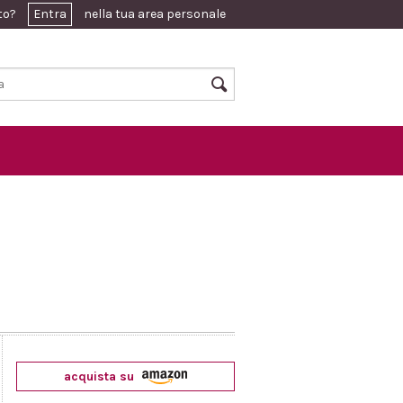
ato?
Entra
nella tua area personale
acquista su