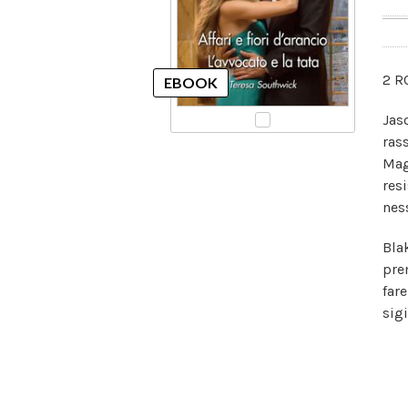
2 R
Jas
ras
Mag
res
nes
Bla
pre
far
sigi