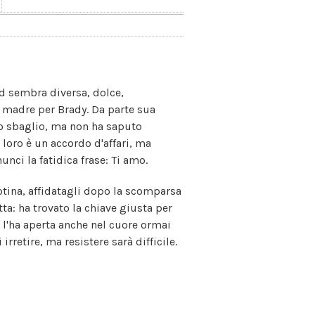
rd sembra diversa, dolce,
la madre per Brady. Da parte sua
no sbaglio, ma non ha saputo
 loro è un accordo d'affari, ma
ci la fatidica frase: Ti amo.
otina, affidatagli dopo la scomparsa
a: ha trovato la chiave giusta per
a l'ha aperta anche nel cuore ormai
rretire, ma resistere sarà difficile.