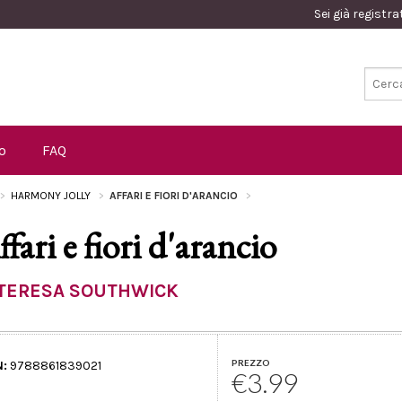
Sei già registr
o
FAQ
HARMONY JOLLY
AFFARI E FIORI D'ARANCIO
ffari e fiori d'arancio
TERESA SOUTHWICK
PREZZO
N:
9788861839021
€3.99