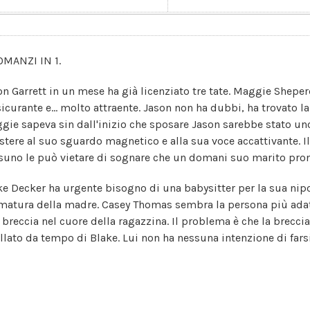
OMANZI IN 1.
on Garrett in un mese ha già licenziato tre tate. Maggie Shepe
sicurante e... molto attraente. Jason non ha dubbi, ha trovato 
gie sapeva sin dall'inizio che sposare Jason sarebbe stato u
istere al suo sguardo magnetico e alla sua voce accattivante. Il
suno le può vietare di sognare che un domani suo marito pronun
ke Decker ha urgente bisogno di una babysitter per la sua nip
matura della madre. Casey Thomas sembra la persona più adatt
e breccia nel cuore della ragazzina. Il problema è che la brecci
llato da tempo di Blake. Lui non ha nessuna intenzione di farsi i