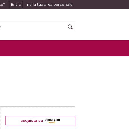
ato?
Entra
nella tua area personale
acquista su