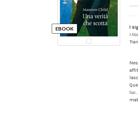
I si
I ri
Tran
Nes
aff
las
Que
lui.
mat