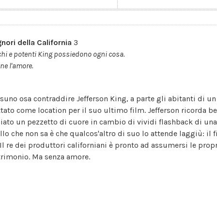
gnori della California
3
cchi e potenti King possiedono ogni cosa.
ne l'amore.
suno osa contraddire Jefferson King, a parte gli abitanti di un 
ittato come location per il suo ultimo film. Jefferson ricorda b
ciato un pezzetto di cuore in cambio di vividi flashback di una
llo che non sa è che qualcos'altro di suo lo attende laggiù: il
 Il re dei produttori californiani è pronto ad assumersi le prop
rimonio. Ma senza amore.