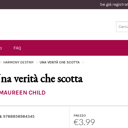
Sei già registr
o
FAQ
HARMONY DESTINY
UNA VERITÀ CHE SCOTTA
na verità che scotta
MAUREEN CHILD
PREZZO
N:
9788858984345
€3.99