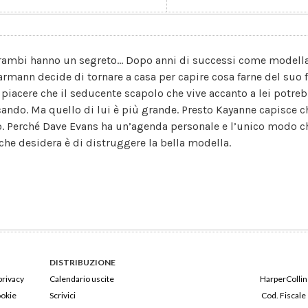
rambi hanno un segreto... Dopo anni di successi come modella 
armann decide di tornare a casa per capire cosa farne del suo
 piacere che il seducente scapolo che vive accanto a lei potreb
cando. Ma quello di lui è più grande. Presto Kayanne capisce ch
o. Perché Dave Evans ha un’agenda personale e l’unico modo che
 che desidera è di distruggere la bella modella.
DISTRIBUZIONE
privacy
Calendario uscite
HarperCollins
ookie
Scrivici
Cod. Fiscale