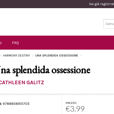
Sei già registr
o
FAQ
HARMONY DESTINY
UNA SPLENDIDA OSSESSIONE
na splendida ossessione
CATHLEEN GALITZ
PREZZO
N:
9788858951705
€3.99