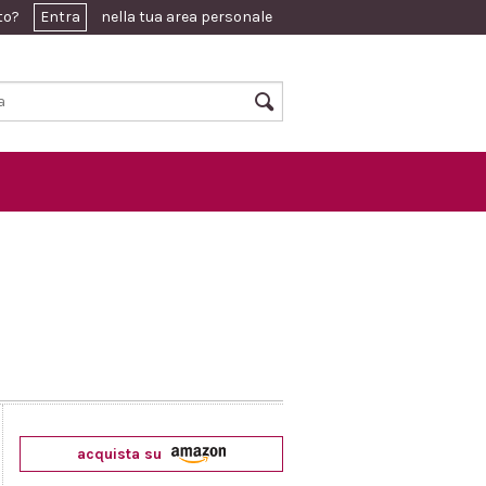
ato?
Entra
nella tua area personale
acquista su