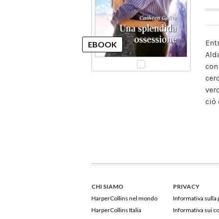
Ent
Ald
con
cer
ver
ciò
CHI SIAMO
PRIVACY
HarperCollins nel mondo
Informativa sulla 
HarperCollins Italia
Informativa sui c