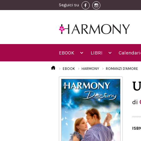
Seguici su
EBOOK
LIBRI
Calendari
EBOOK
HARMONY
ROMANZI D'AMORE
U
di
ISB