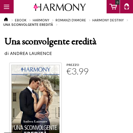
0
EBOOK
HARMONY
ROMANZI D'AMORE
HARMONY DESTINY
UNA SCONVOLGENTE EREDITÀ
Una sconvolgente eredità
EBOOK
di ANDREA LAURENCE
LIBRI
PREZZO
€3.99
Calendario
FAQ