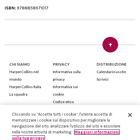
ISBN:
9788858971017
CHI SIAMO
PRIVACY
DISTRIBUZIONE
HarperCollins nel
Informativa sulla
Calendario uscite
mondo
privacy
Scrivici
HarperCollins Italia
Informativa sui
La squadra
cookie
Codice etico
Cliccando su “Accetta tutti i cookie”, l'utente accetta di
HarperCollins Italia S.p.A. Viale Monte Nero, 84 - 20135 Milano
memorizzare i cookie sul dispositivo per migliorare la
Cod. Fiscale e P.IVA 05946780151 - Capitale Sociale 258.250 €
navigazione del sito, analizzare l'utilizzo del sito e assistere
Iscritta in Milano al Registro delle imprese nr.198004 e REA nr.1051898
nelle nostre attività di marketing.
Maggiori informazioni
sulla tua privacy