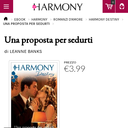
0
EBOOK
HARMONY
ROMANZI D'AMORE
HARMONY DESTINY
UNA PROPOSTA PER SEDURTI
Una proposta per sedurti
EBOOK
di LEANNE BANKS
LIBRI
PREZZO
€3.99
Calendario
FAQ