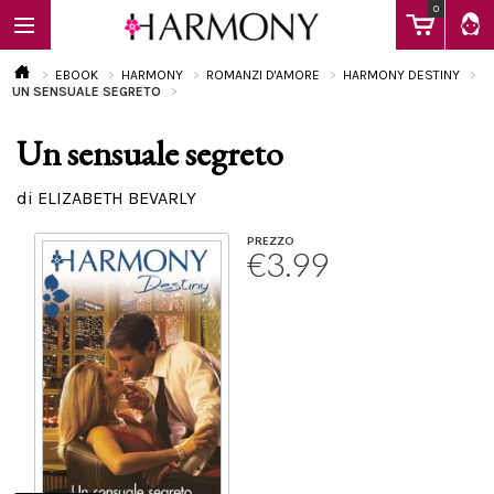
0
EBOOK
HARMONY
ROMANZI D'AMORE
HARMONY DESTINY
UN SENSUALE SEGRETO
Un sensuale segreto
EBOOK
di ELIZABETH BEVARLY
LIBRI
PREZZO
€3.99
Calendario
FAQ