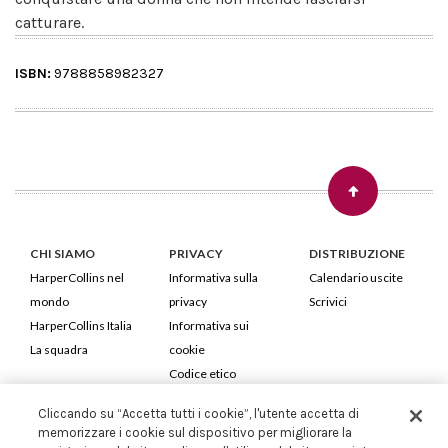
catturare.
ISBN:
9788858982327
CHI SIAMO
PRIVACY
DISTRIBUZIONE
HarperCollins nel
Informativa sulla
Calendario uscite
mondo
privacy
Scrivici
HarperCollins Italia
Informativa sui
La squadra
cookie
Codice etico
Cliccando su “Accetta tutti i cookie”, l'utente accetta di
HarperCollins Italia S.p.A. Viale Monte Nero, 84 - 20135 Milano
memorizzare i cookie sul dispositivo per migliorare la
Cod. Fiscale e P.IVA 05946780151 - Capitale Sociale 258.250 €