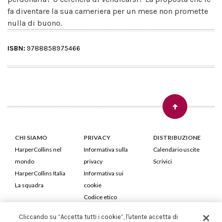
fa diventare la sua cameriera per un mese non promette
nulla di buono.
ISBN:
9788858975466
CHI SIAMO
PRIVACY
DISTRIBUZIONE
HarperCollins nel
Informativa sulla
Calendario uscite
mondo
privacy
Scrivici
HarperCollins Italia
Informativa sui
La squadra
cookie
Codice etico
Cliccando su “Accetta tutti i cookie”, l'utente accetta di
HarperCollins Italia S.p.A. Viale Monte Nero, 84 - 20135 Milano