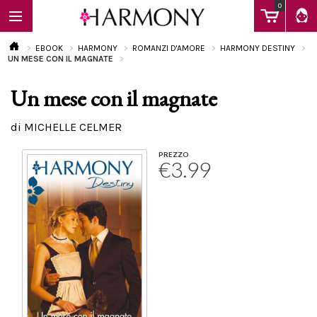
0
EBOOK
HARMONY
ROMANZI D'AMORE
HARMONY DESTINY
UN MESE CON IL MAGNATE
Un mese con il magnate
EBOOK
di MICHELLE CELMER
LIBRI
PREZZO
€3.99
Calendario
FAQ