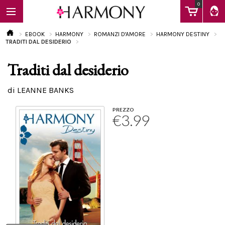
0
EBOOK
HARMONY
ROMANZI D'AMORE
HARMONY DESTINY
TRADITI DAL DESIDERIO
Traditi dal desiderio
EBOOK
di LEANNE BANKS
LIBRI
PREZZO
€3.99
Calendario
FAQ