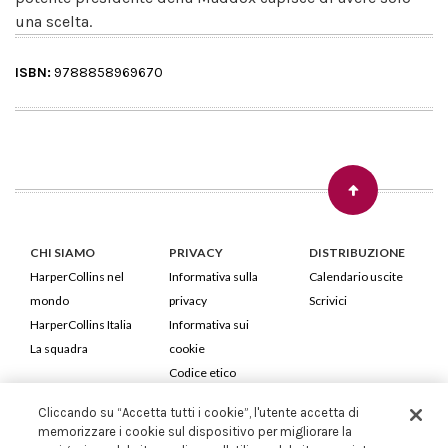
una scelta.
ISBN:
9788858969670
CHI SIAMO
PRIVACY
DISTRIBUZIONE
HarperCollins nel
Informativa sulla
Calendario uscite
mondo
privacy
Scrivici
HarperCollins Italia
Informativa sui
La squadra
cookie
Codice etico
Cliccando su “Accetta tutti i cookie”, l'utente accetta di
HarperCollins Italia S.p.A. Viale Monte Nero, 84 - 20135 Milano
memorizzare i cookie sul dispositivo per migliorare la
Cod. Fiscale e P.IVA 05946780151 - Capitale Sociale 258.250 €