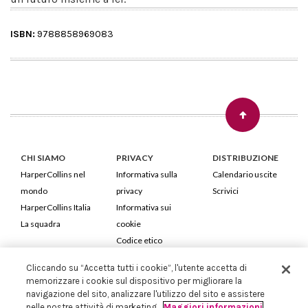
ISBN:
9788858969083
CHI SIAMO
PRIVACY
DISTRIBUZIONE
HarperCollins nel
Informativa sulla
Calendario uscite
mondo
privacy
Scrivici
HarperCollins Italia
Informativa sui
La squadra
cookie
Codice etico
Cliccando su “Accetta tutti i cookie”, l'utente accetta di
HarperCollins Italia S.p.A. Viale Monte Nero, 84 - 20135 Milano
memorizzare i cookie sul dispositivo per migliorare la
Cod. Fiscale e P.IVA 05946780151 - Capitale Sociale 258.250 €
navigazione del sito, analizzare l'utilizzo del sito e assistere
Iscritta in Milano al Registro delle imprese nr.198004 e REA nr.1051898
nelle nostre attività di marketing.
Maggiori informazioni