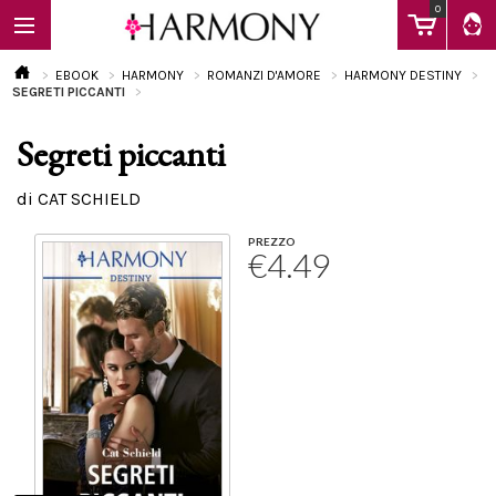
0
EBOOK
HARMONY
ROMANZI D'AMORE
HARMONY DESTINY
SEGRETI PICCANTI
Segreti piccanti
EBOOK
di CAT SCHIELD
LIBRI
PREZZO
€4.49
Calendario
FAQ