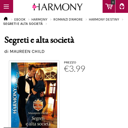
0
EBOOK
HARMONY
ROMANZI D'AMORE
HARMONY DESTINY
SEGRETI E ALTA SOCIETÀ
Segreti e alta società
EBOOK
di MAUREEN CHILD
LIBRI
PREZZO
€3.99
Calendario
FAQ