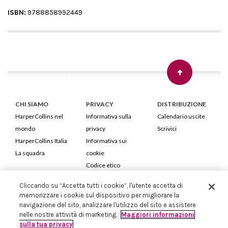
ISBN:
9788858992449
CHI SIAMO
PRIVACY
DISTRIBUZIONE
HarperCollins nel
Informativa sulla
Calendario uscite
mondo
privacy
Scrivici
HarperCollins Italia
Informativa sui
La squadra
cookie
Codice etico
Cliccando su “Accetta tutti i cookie”, l'utente accetta di
HarperCollins Italia S.p.A. Viale Monte Nero, 84 - 20135 Milano
memorizzare i cookie sul dispositivo per migliorare la
Cod. Fiscale e P.IVA 05946780151 - Capitale Sociale 258.250 €
navigazione del sito, analizzare l'utilizzo del sito e assistere
Iscritta in Milano al Registro delle imprese nr.198004 e REA nr.1051898
nelle nostre attività di marketing.
Maggiori informazioni
sulla tua privacy