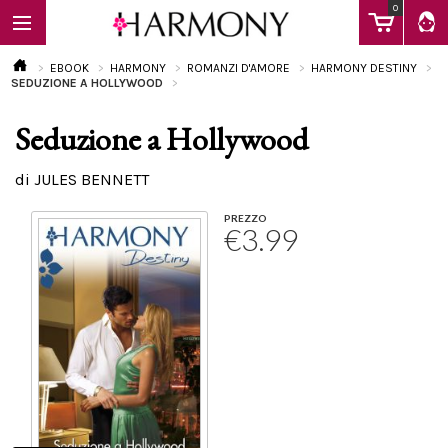
0
EBOOK
HARMONY
ROMANZI D'AMORE
HARMONY DESTINY
SEDUZIONE A HOLLYWOOD
Seduzione a Hollywood
EBOOK
di JULES BENNETT
LIBRI
PREZZO
€3.99
Calendario
FAQ