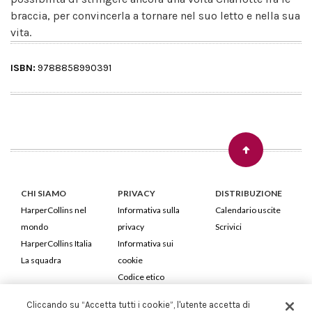
braccia, per convincerla a tornare nel suo letto e nella sua
vita.
ISBN:
9788858990391
CHI SIAMO
PRIVACY
DISTRIBUZIONE
HarperCollins nel
Informativa sulla
Calendario uscite
mondo
privacy
Scrivici
HarperCollins Italia
Informativa sui
La squadra
cookie
Codice etico
Cliccando su “Accetta tutti i cookie”, l'utente accetta di
HarperCollins Italia S.p.A. Viale Monte Nero, 84 - 20135 Milano