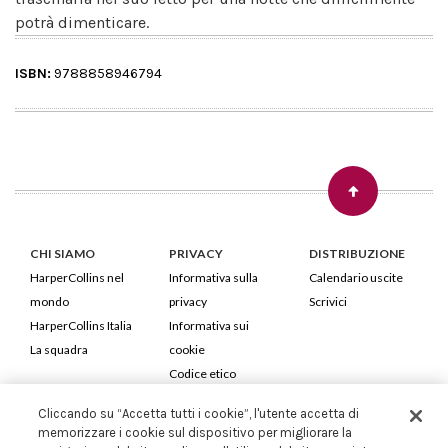
potrà dimenticare.
ISBN:
9788858946794
CHI SIAMO
PRIVACY
DISTRIBUZIONE
HarperCollins nel
Informativa sulla
Calendario uscite
mondo
privacy
Scrivici
HarperCollins Italia
Informativa sui
La squadra
cookie
Codice etico
Cliccando su “Accetta tutti i cookie”, l'utente accetta di
HarperCollins Italia S.p.A. Viale Monte Nero, 84 - 20135 Milano
memorizzare i cookie sul dispositivo per migliorare la
Cod. Fiscale e P.IVA 05946780151 - Capitale Sociale 258.250 €