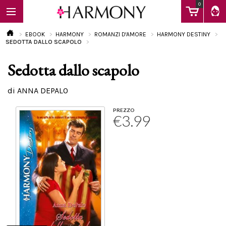
0
EBOOK
HARMONY
ROMANZI D'AMORE
HARMONY DESTINY
SEDOTTA DALLO SCAPOLO
Sedotta dallo scapolo
EBOOK
di ANNA DEPALO
LIBRI
PREZZO
€3.99
Calendario
FAQ