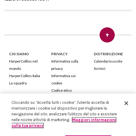
CHI SIAMO
PRIVACY
DISTRIBUZIONE
HarperCollins nel
Informativa sulla
Calendario uscite
mondo
privacy
Scrivici
HarperCollins Italia
Informativa sui
La squadra
cookie
Codice etico
Cliccando su “Accetta tutti i cookie”, l'utente accetta di
HarperCollins Italia S.p.A. Viale Monte Nero, 84 - 20135 Milano
memorizzare i cookie sul dispositivo per migliorare la
Cod. Fiscale e P.IVA 05946780151 - Capitale Sociale 258.250 €
navigazione del sito, analizzare l'utilizzo del sito e assistere
Iscritta in Milano al Registro delle imprese nr.198004 e REA nr.1051898
nelle nostre attività di marketing.
Maggiori informazioni
sulla tua privacy