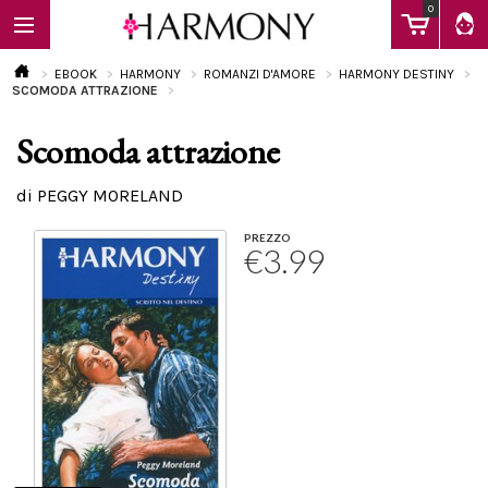
0
EBOOK
HARMONY
ROMANZI D'AMORE
HARMONY DESTINY
SCOMODA ATTRAZIONE
Scomoda attrazione
EBOOK
di PEGGY MORELAND
LIBRI
PREZZO
€3.99
Calendario
FAQ