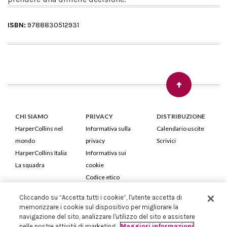
ISBN:
9788830512931
CHI SIAMO
PRIVACY
DISTRIBUZIONE
HarperCollins nel
Informativa sulla
Calendario uscite
mondo
privacy
Scrivici
HarperCollins Italia
Informativa sui
La squadra
cookie
Codice etico
Cliccando su “Accetta tutti i cookie”, l'utente accetta di
HarperCollins Italia S.p.A. Viale Monte Nero, 84 - 20135 Milano
memorizzare i cookie sul dispositivo per migliorare la
Cod. Fiscale e P.IVA 05946780151 - Capitale Sociale 258.250 €
navigazione del sito, analizzare l'utilizzo del sito e assistere
Iscritta in Milano al Registro delle imprese nr.198004 e REA nr.1051898
nelle nostre attività di marketing.
Maggiori informazioni