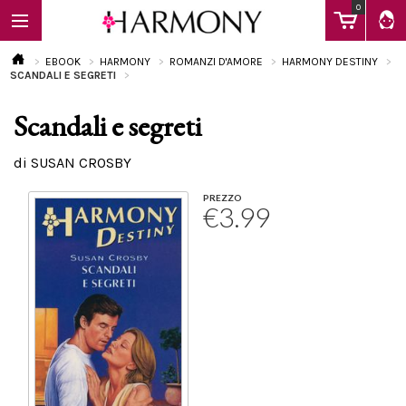
0
EBOOK
HARMONY
ROMANZI D'AMORE
HARMONY DESTINY
SCANDALI E SEGRETI
Scandali e segreti
EBOOK
di SUSAN CROSBY
LIBRI
PREZZO
€3.99
Calendario
FAQ