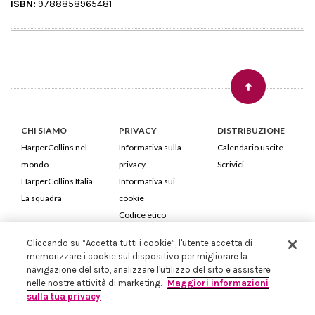
ISBN:
9788858965481
CHI SIAMO
PRIVACY
DISTRIBUZIONE
HarperCollins nel
Informativa sulla
Calendario uscite
mondo
privacy
Scrivici
HarperCollins Italia
Informativa sui
La squadra
cookie
Codice etico
Cliccando su “Accetta tutti i cookie”, l'utente accetta di
HarperCollins Italia S.p.A. Viale Monte Nero, 84 - 20135 Milano
memorizzare i cookie sul dispositivo per migliorare la
Cod. Fiscale e P.IVA 05946780151 - Capitale Sociale 258.250 €
navigazione del sito, analizzare l'utilizzo del sito e assistere
Iscritta in Milano al Registro delle imprese nr.198004 e REA nr.1051898
nelle nostre attività di marketing.
Maggiori informazioni
sulla tua privacy