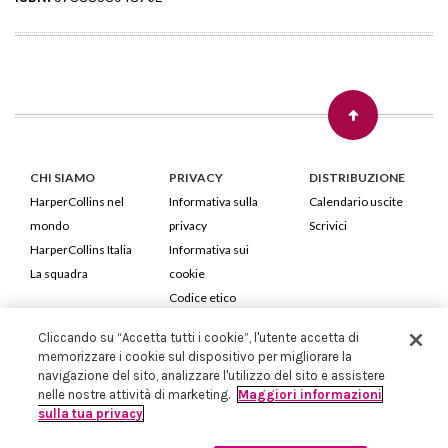
CHI SIAMO
PRIVACY
DISTRIBUZIONE
HarperCollins nel
Informativa sulla
Calendario uscite
mondo
privacy
Scrivici
HarperCollins Italia
Informativa sui
La squadra
cookie
Codice etico
Cliccando su “Accetta tutti i cookie”, l'utente accetta di
HarperCollins Italia S.p.A. Viale Monte Nero, 84 - 20135 Milano
memorizzare i cookie sul dispositivo per migliorare la
Cod. Fiscale e P.IVA 05946780151 - Capitale Sociale 258.250 €
navigazione del sito, analizzare l'utilizzo del sito e assistere
Iscritta in Milano al Registro delle imprese nr.198004 e REA nr.1051898
nelle nostre attività di marketing.
Maggiori informazioni
sulla tua privacy