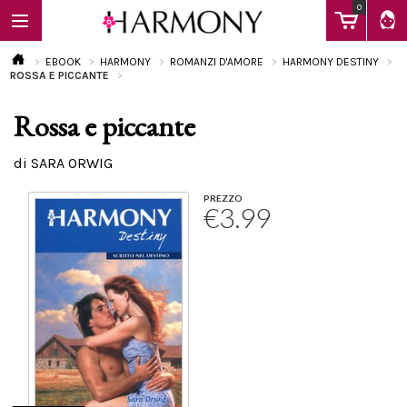
0
EBOOK
HARMONY
ROMANZI D'AMORE
HARMONY DESTINY
ROSSA E PICCANTE
Rossa e piccante
EBOOK
di SARA ORWIG
LIBRI
PREZZO
€3.99
Calendario
FAQ